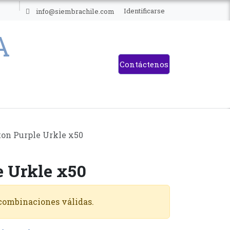
ES
Identificarse
info@siembrachile.com
Contáctenos
ton Purple Urkle x50
e Urkle x50
 combinaciones válidas.