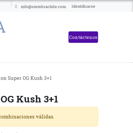
ES
Identificarse
info@siembrachile.com
Contáctenos
ton Super OG Kush 3+1
 OG Kush 3+1
 combinaciones válidas.