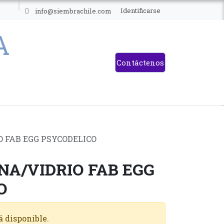
ES
Identificarse
info@siembrachile.com
Contáctenos
O FAB EGG PSYCODELICO
NA/VIDRIO FAB EGG
O
á disponible.