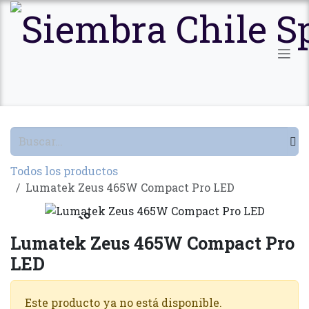
Ir al contenido
Todos los productos
Lumatek Zeus 465W Compact Pro LED
Agotado
Lumatek Zeus 465W Compact Pro
LED
Este producto ya no está disponible.