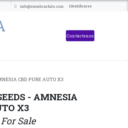
ES
Identificarse
info@siembrachile.com
Contáctenos
MNESIA CBD PURE AUTO X3
EEDS - AMNESIA
UTO X3
 For Sale