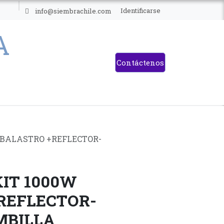
ES
Identificarse
info@siembrachile.com
Contáctenos
W BALASTRO +REFLECTOR-
KIT 1000W
REFLECTOR-
MBILLA