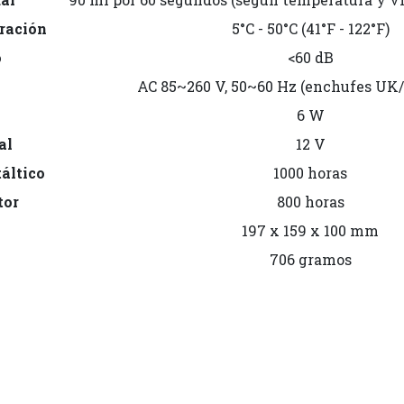
ración
5°C - 50°C (41°F - 122°F)
o
<60 dB
n
AC 85~260 V, 50~60 Hz (enchufes U
6 W
al
12 V
táltico
1000 horas
tor
800 horas
197 x 159 x 100 mm
706 gramos