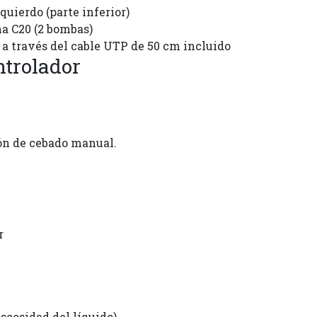
quierdo (parte inferior)
a C20 (2 bombas)
a a través del cable UTP de 50 cm incluido
trolador
ón de cebado manual.
r
scosidad del líquido)