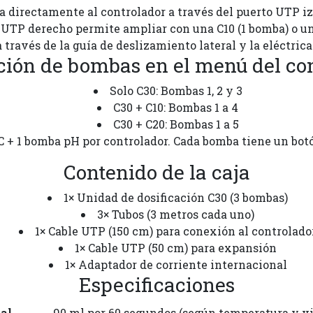
a directamente al controlador a través del puerto UTP iz
 UTP derecho permite ampliar con una C10 (1 bomba) o un
través de la guía de deslizamiento lateral y la eléctric
ión de bombas en el menú del con
Solo C30: Bombas 1, 2 y 3
C30 + C10: Bombas 1 a 4
C30 + C20: Bombas 1 a 5
 + 1 bomba pH por controlador. Cada bomba tiene un bot
Contenido de la caja
1× Unidad de dosificación C30 (3 bombas)
3× Tubos (3 metros cada uno)
1× Cable UTP (150 cm) para conexión al controlado
1× Cable UTP (50 cm) para expansión
1× Adaptador de corriente internacional
Especificaciones
al
90 ml por 60 segundos (según temperatura y vi