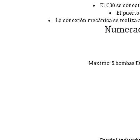
El C30 se conect
El puerto
La conexión mecánica se realiza a 
Numerac
Máximo: 5 bombas EC
Caudal individu