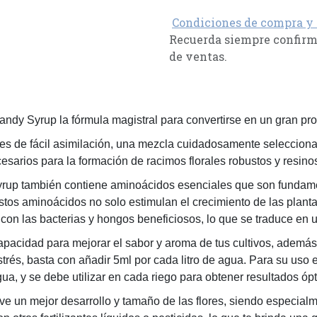
Condiciones de compra y
Recuerda siempre confirma
de ventas.
ndy Syrup la fórmula magistral para convertirse en un gran pro
s de fácil asimilación, una mezcla cuidadosamente selecciona
esarios para la formación de racimos florales robustos y resino
up también contiene aminoácidos esenciales que son fundamen
stos aminoácidos no solo estimulan el crecimiento de las plant
 con las bacterias y hongos beneficiosos, lo que se traduce en 
pacidad para mejorar el sabor y aroma de tus cultivos, además d
rés, basta con añadir 5ml por cada litro de agua. Para su uso e
ua, y se debe utilizar en cada riego para obtener resultados óp
un mejor desarrollo y tamaño de las flores, siendo especialme