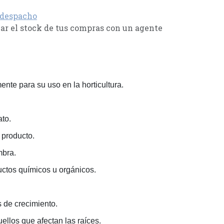
 despacho
r el stock de tus compras con un agente
nte para su uso en la horticultura.
ato.
l producto.
mbra.
uctos químicos u orgánicos.
s de crecimiento.
llos que afectan las raíces.