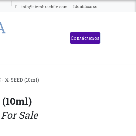
ES
Identificarse
info@siembrachile.com
Contáctenos
 - X-SEED (10ml)
 (10ml)
 For Sale