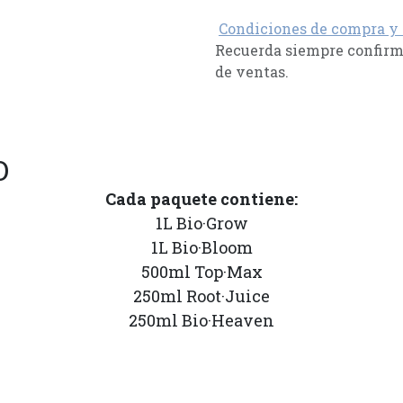
Condiciones de compra y
Recuerda siempre confirma
de ventas.
O
Cada paquete contiene:
1L Bio·Grow
1L Bio·Bloom
500ml Top·Max
250ml Root·Juice
250ml Bio·Heaven