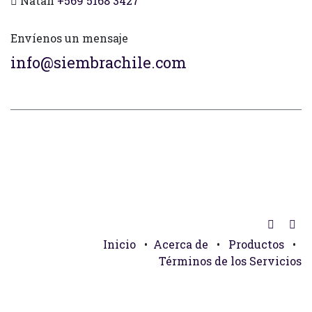
Natan
+569 5168 3427
Envíenos un mensaje
info@siembrachile.com
Inicio
•
Acerca de
•
Productos
•
Términos de los Servicios