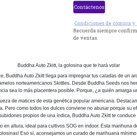
Contáctenos
Condiciones de compra y
Recuerda siempre confirma
de ventas.
Buddha Auto Zkitt, la golosina que te hará volar
, Buddha Auto Zkitt llega para impregnar tus caladas de un arco
ramelos norteamericanos Skittles. Desde Buddha Seeds nos hem
ncia sea lo más placentera posible. Porque, ¿a quién amarga u
queza de matices de esta genética popular americana. Destaca
ora. Pero como todos los dulces conviene no abusar porque su
s subidones propios de una índica, Buddha Auto Zkitt te conduce 
 en altura, ideal para cultivos SOG en indoor. Esta marihuna d
 golosinas! Eso sí, aconsejamos un curado de marihuana mínimo