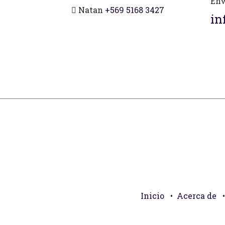
Env
Natan
+569 5168 3427
in
Inicio
•
Acerca de
•