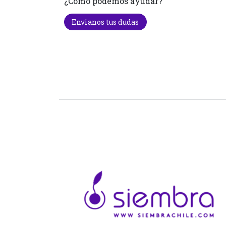
¿Cómo podemos ayudar?
Envianos tus dudas