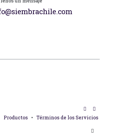
íenos un mensaje
fo@siembrachile.com
Productos
•
Términos de los Servicios