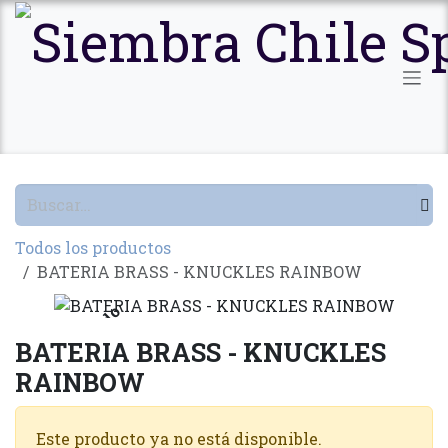
Ir al contenido
Todos los productos
BATERIA BRASS - KNUCKLES RAINBOW
Agotado
BATERIA BRASS - KNUCKLES
RAINBOW
Este producto ya no está disponible.