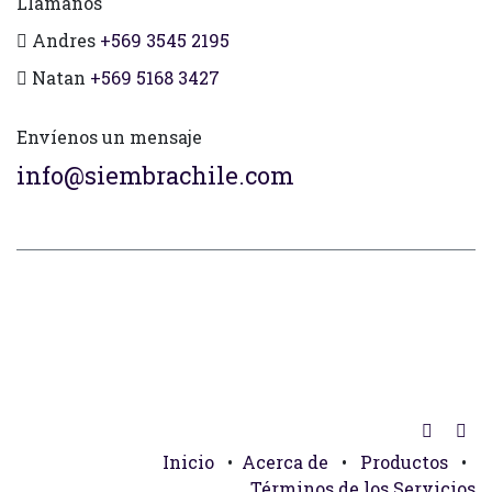
Llámanos
Andres
+569 3545 2195
Natan
+569 5168 3427
Envíenos un mensaje
info@siembrachile.com
Inicio
•
Acerca de
•
Productos
•
Términos de los Servicios