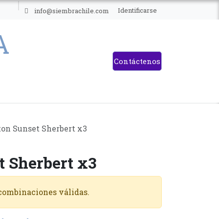
ES
Identificarse
info@siembrachile.com
Contáctenos
ton Sunset Sherbert x3
t Sherbert x3
 combinaciones válidas.