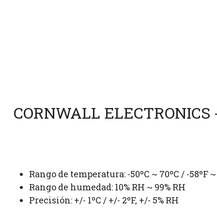
CORNWALL ELECTRONICS 
Rango de temperatura: -50ºC ~ 70ºC / -58ºF ~
Rango de humedad: 10% RH ~ 99% RH
Precisión: +/- 1ºC / +/- 2ºF, +/- 5% RH