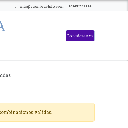
ES
Identificarse
info@siembrachile.com
Contáctenos
idas
 combinaciones válidas.