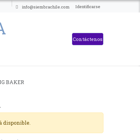
ES
Identificarse
info@siembrachile.com
Contáctenos
NG BAKER
R
á disponible.