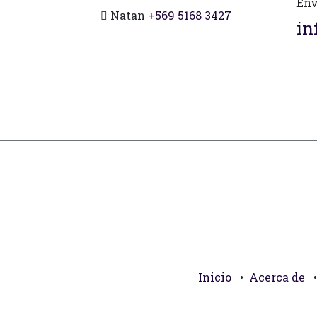
Env
Natan
+569 5168 3427
in
Inicio
•
Acerca de
•