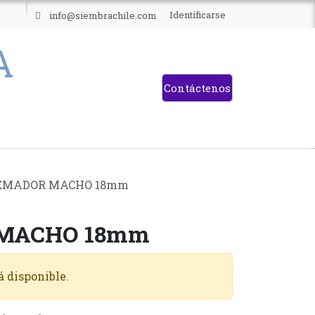
ES
Identificarse
info@siembrachile.com
Contáctenos
EMADOR MACHO 18mm
MACHO 18mm
á disponible.