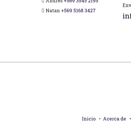
Andres
+569 3545 2195
Env
Natan
+569 5168 3427
in
Inicio
•
Acerca de
•