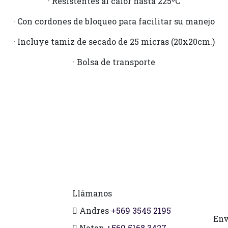
· Resistentes al calor hasta 225ºC
· Con cordones de bloqueo para facilitar su manejo
· Incluye tamiz de secado de 25 micras (20x20cm.)
· Bolsa de transporte
Llámanos
Andres
+569 3545 2195
Env
Natan
+569 5168 3427