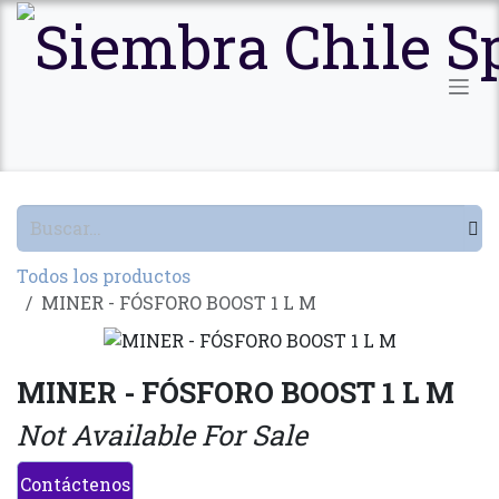
Ir al contenido
Todos los productos
MINER - FÓSFORO BOOST 1 L M
MINER - FÓSFORO BOOST 1 L M
Not Available For Sale
Contáctenos