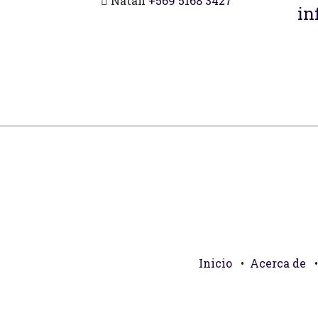
Natan
+569 5168 3427
in
Inicio
•
Acerca de
•