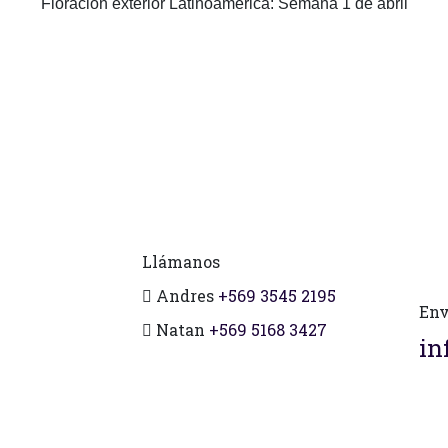
Floración exterior Latinoamérica: Semana 1 de abril
Llámanos
Andres
+569 3545 2195
Env
Natan
+569 5168 3427
in