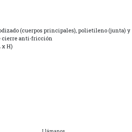
dizado (cuerpos principales), polietileno (junta) 
 cierre anti-fricción
 x H)
Llámanos