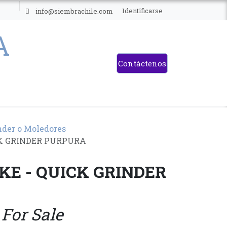
ES
Identificarse
info@siembrachile.com
Contáctenos
nder o Moledores
CK GRINDER PURPURA
KE - QUICK GRINDER
 For Sale