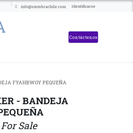
ES
Identificarse
info@siembrachile.com
Contáctenos
NDEJA FYAHBWOY PEQUEÑA
ER - BANDEJA
PEQUEÑA
 For Sale