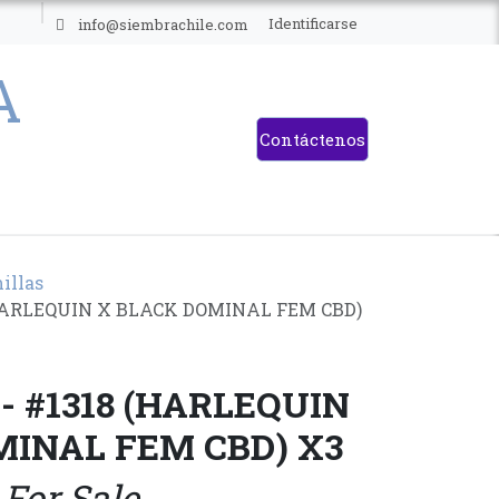
ES
Identificarse
info@siembrachile.com
Contáctenos
illas
(HARLEQUIN X BLACK DOMINAL FEM CBD)
 - #1318 (HARLEQUIN
MINAL FEM CBD) X3
 For Sale