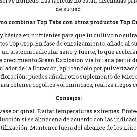
onserve húmedo. Las tabletas no están diseñadas pa
de su uso.
mo combinar Top Tabs con otros productos Top Cr
 básica en nutrientes para que tu cultivo no sufr
os Top Crop. En fase de enraizamiento, añade al 
de un sistema radicular sano y fuerte, lo que aceler
 crecimiento Green Explosion vía foliar a partir de
dor de la floración, aplicándolo por pulverización
e floración, puedes añadir otro suplemento de Micro
Para obtener cogollos voluminosos, realiza riegos c
Consejos:
se original. Evitar temperaturas extremas. Protege
ducción si se almacena de acuerdo con las indicaci
tilización. Mantener fuera del alcance de los niño