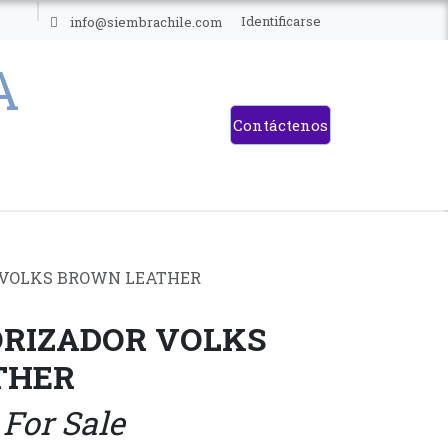
ES
Identificarse
info@siembrachile.com
Contáctenos
 VOLKS BROWN LEATHER
ORIZADOR VOLKS
THER
 For Sale