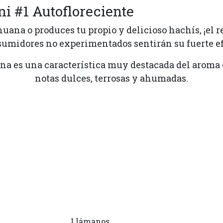
i #1 Autofloreciente
uana o produces tu propio y delicioso hachís, ¡el r
nsumidores no experimentados sentirán su fuerte e
ana es una característica muy destacada del aroma
notas dulces, terrosas y ahumadas.
Llámanos