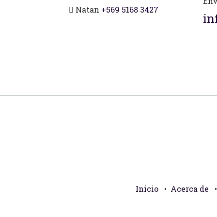
Env
Natan
+569 5168 3427
in
Inicio
•
Acerca de
•