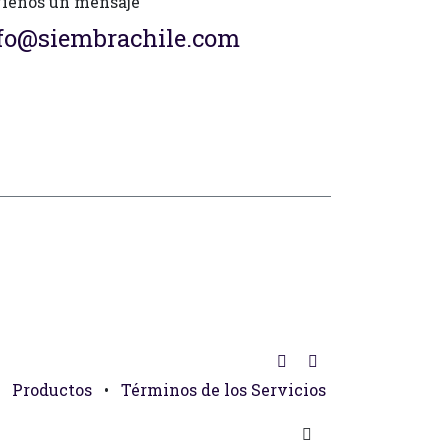
íenos un mensaje
fo@siembrachile.com
Productos
•
Términos de los Servicios