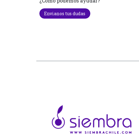
¿Cómo podemos ayudar?
Envianos tus dudas