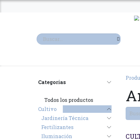
Ir al contenido
TIENDA
TERPENOS
Produ
Categorías
A
Todos los productos
Cultivo
Jardinería Técnica
Fertilizantes
CUL
Iluminación