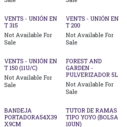
VENTS - UNIÓN EN
VENTS - UNIÓN EN
T 315
T 200
Not Available For
Not Available For
Sale
Sale
Agotado
VENTS - UNIÓN EN
FOREST AND
T 150 (11U/C)
GARDEN -
PULVERIZADOR 5L
Not Available For
Not Available For
Sale
Sale
BANDEJA
TUTOR DE RAMAS
PORTADORA54X39
TIPO YOYO (BOLSA
X9CM
10UN)