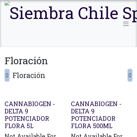
Ir al contenido
Floración
Floración
CANNABIOGEN -
CANNABIOGEN -
DELTA 9
DELTA 9
POTENCIADOR
POTENCIADOR
FLORA 5L
FLORA 500ML
Not Available For
Not Available For