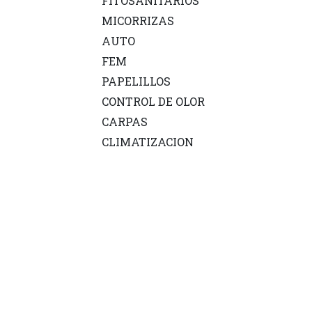
FITOSANITARIOS
MICORRIZAS
AUTO
FEM
PAPELILLOS
CONTROL DE OLOR
CARPAS
CLIMATIZACION
VAPORIZADORES
RIEGO
FAST
BONG
RIGS
PUFFCO
REPUESTOS
PIPAS