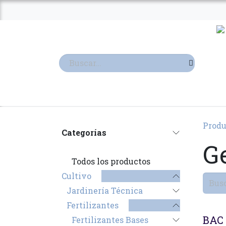
Ir al contenido
TIENDA
TERPENOS
Produ
Categorías
G
Todos los productos
Cultivo
Jardinería Técnica
Fertilizantes
BAC 
Fertilizantes Bases