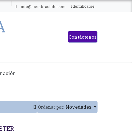
ES
Identificarse
info@siembrachile.com
Contáctenos
nación
Novedades
Ordenar por:
OSTER