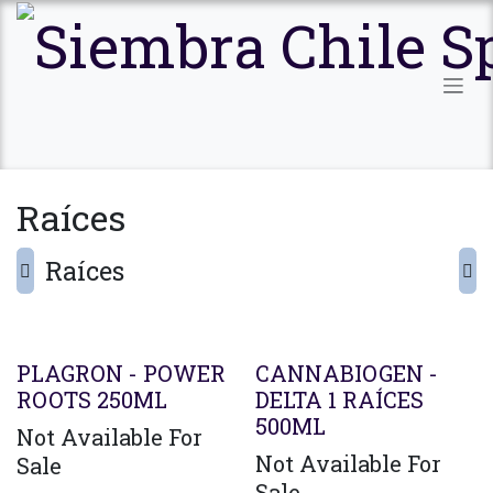
Ir al contenido
Raíces
Raíces
Agotado
PLAGRON - POWER
CANNABIOGEN -
ROOTS 250ML
DELTA 1 RAÍCES
500ML
Not Available For
Not Available For
Sale
Sale