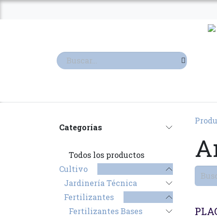
Ir al contenido
TIENDA
TERPENOS
Produ
Categorías
An
Todos los productos
Cultivo
Jardinería Técnica
Fertilizantes
Agot
PLA
Fertilizantes Bases