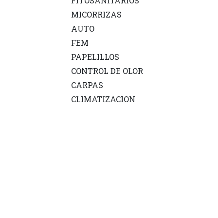
FITOSANITARIOS
MICORRIZAS
AUTO
FEM
PAPELILLOS
CONTROL DE OLOR
CARPAS
CLIMATIZACION
VAPORIZADORES
RIEGO
FAST
BONG
RIGS
PUFFCO
REPUESTOS
PIPAS