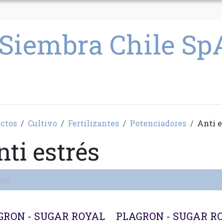
CULTIVO
SEMILLAS
PARAFERNALIA
CONDICIONES GENERAL
ctos
Cultivo
Fertilizantes
Potenciadores
Anti e
ti estrés
ado
GRON - SUGAR ROYAL
PLAGRON - SUGAR R