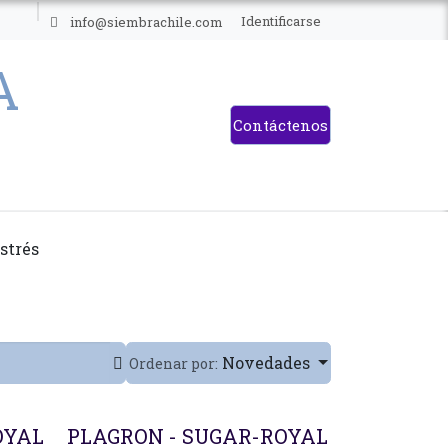
ES
Identificarse
info@siembrachile.com
Contáctenos
strés
Novedades
Ordenar por:
OYAL
PLAGRON - SUGAR-ROYAL