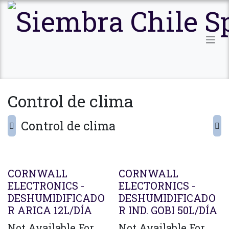
Ir al contenido
Control de clima
Control de clima
CORNWALL
CORNWALL
ELECTRONICS -
ELECTORNICS -
DESHUMIDIFICADO
DESHUMIDIFICADO
R ARICA 12L/DÍA
R IND. GOBI 50L/DÍA
Not Available For
Not Available For