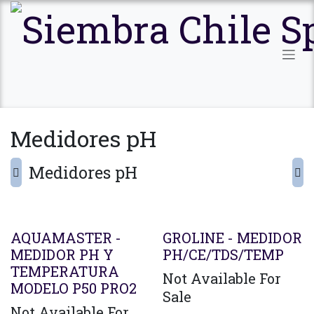
Ir al contenido
Medidores pH
Medidores pH
AQUAMASTER -
GROLINE - MEDIDOR
MEDIDOR PH Y
PH/CE/TDS/TEMP
TEMPERATURA
Not Available For
MODELO P50 PRO2
Sale
Not Available For