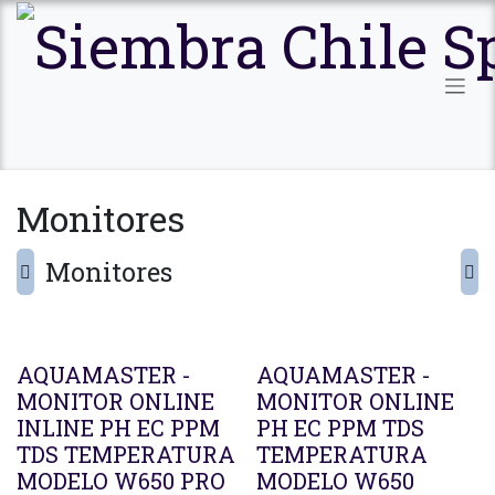
Ir al contenido
Monitores
Monitores
Agotado
AQUAMASTER -
AQUAMASTER -
MONITOR ONLINE
MONITOR ONLINE
INLINE PH EC PPM
PH EC PPM TDS
TDS TEMPERATURA
TEMPERATURA
MODELO W650 PRO
MODELO W650