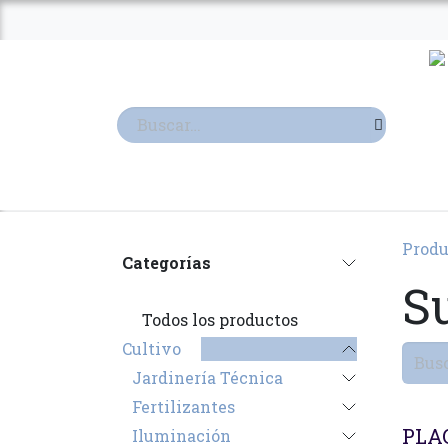
Ir al contenido
TIENDA
TERPENOS
Produ
Categorías
S
Todos los productos
Cultivo
Jardinería Técnica
Fertilizantes
Agot
PLA
Iluminación