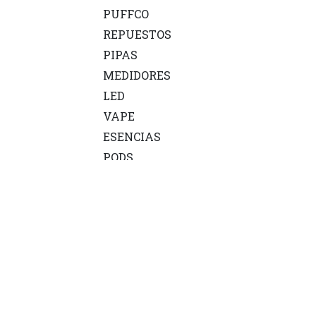
PUFFCO
REPUESTOS
PIPAS
MEDIDORES
LED
VAPE
ESENCIAS
PODS
HERRAMIENTAS Y
ACCESORIOS
MINERALES
CALEFACTORES
BOMBAS
BANDEJAS
MONTAJE