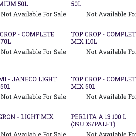
MIUM 50L
50L
Not Available For Sale
Not Available Fo
Agotado
 CROP - COMPLETE
TOP CROP - COMPLET
 70L
MIX 110L
Not Available For Sale
Not Available Fo
MI - JANECO LIGHT
TOP CROP - COMPLET
 50L
MIX 50L
Not Available For Sale
Not Available Fo
ado
GRON - LIGHT MIX
PERLITA A 13 100 L
(39UDS/PALET)
Not Available For Sale
Not Available Fo