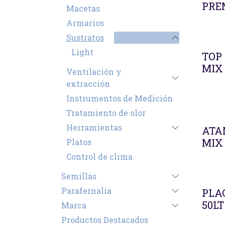
PRE
Macetas
Armarios
Sustratos
Light
TOP
MIX
Ventilación y
extracción
Instrumentos de Medición
Tratamiento de olor
Herramientas
ATA
MIX
Platos
Control de clima
Semillas
Agot
Parafernalia
PLA
50LT
Marca
Productos Destacados