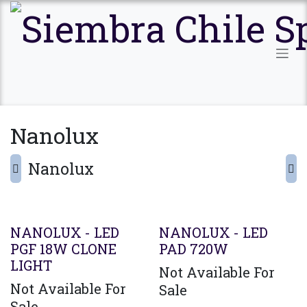
Ir al contenido
Nanolux
Nanolux
Agotado
NANOLUX - LED
NANOLUX - LED
PGF 18W CLONE
PAD 720W
LIGHT
Not Available For
Not Available For
Sale
Sale