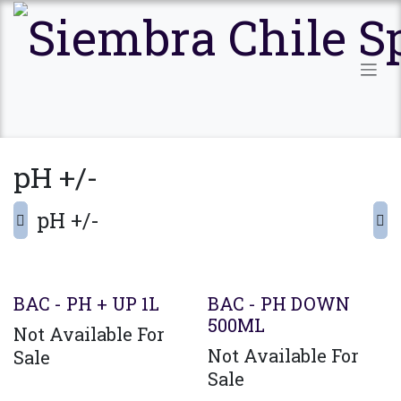
Ir al contenido
pH +/-
pH +/-
BAC - PH + UP 1L
BAC - PH DOWN
500ML
Not Available For
Not Available For
Sale
Sale