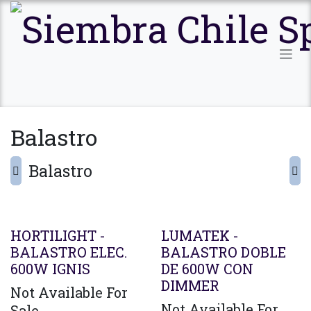
Ir al contenido
Balastro
Balastro
Agotado
HORTILIGHT -
LUMATEK -
BALASTRO ELEC.
BALASTRO DOBLE
600W IGNIS
DE 600W CON
DIMMER
Not Available For
Not Available For
Sale