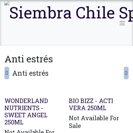
Ir al contenido
Anti estrés
Anti estrés
WONDERLAND
BIO BIZZ - ACTI
NUTRIENTS -
VERA 250ML
SWEET ANGEL
Not Available For
250ML
Sale
Not Available For