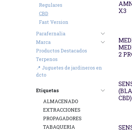
AMN
Regulares
X3
CBD
Fast Version
Parafernalia
MEDI
Marca
MEDI
Productos Destacados
2 P
Terpenos
📍 Juguetes de jardineros en
dcto
SENS
(BL
Etiquetas
CBD)
ALMACENADO
EXTRACCIONES
PROPAGADORES
SENS
TABAQUERIA