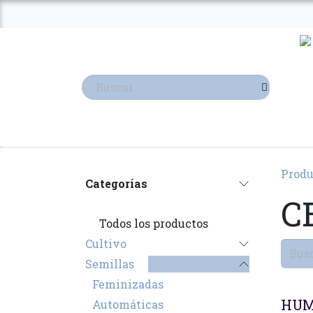
Ir al contenido
TIENDA
TERPENOS
Produ
Categorías
C
Todos los productos
Cultivo
Semillas
Feminizadas
HUM
Automáticas